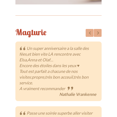
Magturie
Un super anniversaire a la salle des
fées,et bien vite LA rencontre avec
bou
Elsa,Anna et Olaf…
sym
Encore des étoiles dans les yeux ♥
l’a
Tout est parfait a chacune de nos
visites:propre,très bon acceuil,très bon
service.
A vraiment recommander
Nathalie Vrankenne
éto
pri
apr
Passe une soirée superbe aller visiter