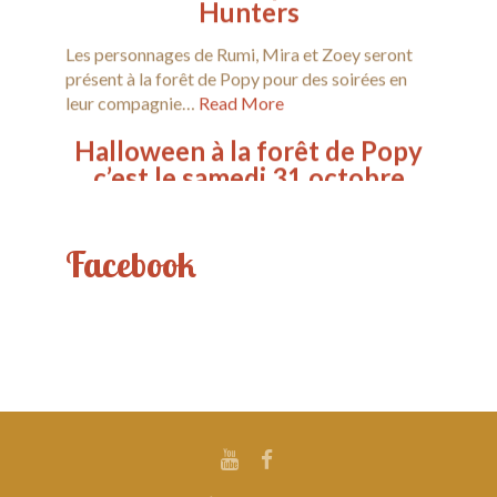
Les personnages de Rumi, Mira et Zoey seront
présent à la forêt de Popy pour des soirées en
leur compagnie…
Read More
Halloween à la forêt de Popy
c’est le samedi 31 octobre
2026
Samedi 31 octobre de 13h à 22h Viens
rencontrer nos différents Méchants de Disney à
Facebook
la Forêt de Popy. Des…
Read More
Dimanche 20 septembre de
9h30 à 11h30 Petit déjeuner
Pat Patrouillles
Petit déjeuner en compagnie des personnages
de la Pat Patrouilles Dimanche 20 septembre
2026 2026 de 9h30 à 12h30 Ils …
Read More