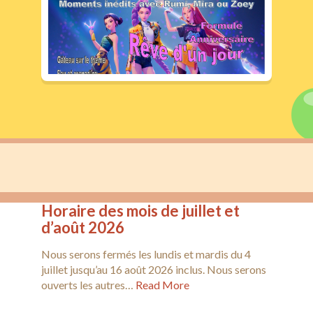
Anniversaires
Dimanche Matin
La chambre des secrets
La Carte
Activités
Galeries
Horaire des mois de juillet et
Infos Pratiques
d’août 2026
Evènements
Nous serons fermés les lundis et mardis du 4
juillet jusqu’au 16 août 2026 inclus. Nous serons
Nous contacter
ouverts les autres…
Read More