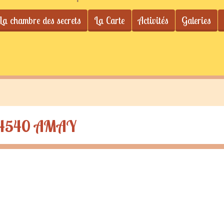
La chambre des secrets
La Carte
Activités
Galeries
 - 4540 AMAY