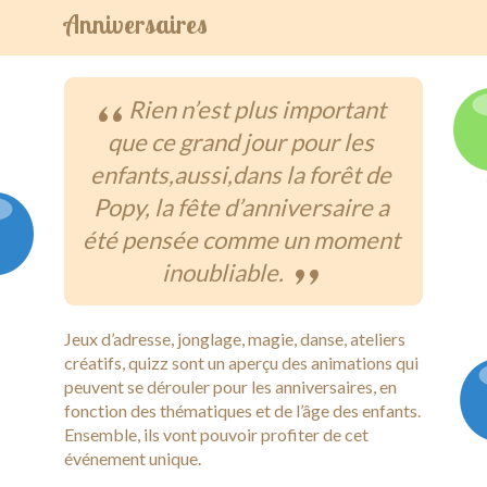
Anniversaires
Anniversaires
Dimanche Matin
Rien n’est plus important
que ce grand jour pour les
La chambre des secrets
enfants,aussi,dans la forêt de
La Carte
Popy, la fête d’anniversaire a
été pensée comme un moment
Activités
inoubliable.
Galeries
Infos Pratiques
Jeux d’adresse, jonglage, magie, danse, ateliers
créatifs, quizz sont un aperçu des animations qui
Evènements
peuvent se dérouler pour les anniversaires, en
fonction des thématiques et de l’âge des enfants.
Nous contacter
Ensemble, ils vont pouvoir profiter de cet
événement unique.